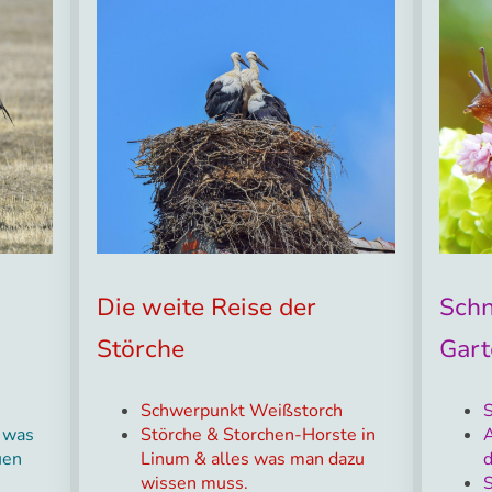
Die weite Reise der
Schn
Störche
Gart
Schwerpunkt Weißstorch
s was
Störche & Storchen-Horste in
A
uen
Linum & alles was man dazu
wissen muss.
S