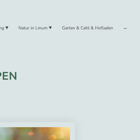
ng
Natur in Linum
Garten & Café & Hofladen
PEN