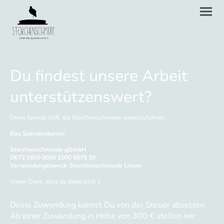
Du findest unsere Arbeit
unterstützenswert?
Deine Spende hilft, die Storchenschmiede weiterzuführen.
Das Spendenkonto:
Storchenschmiede gGmbH
DE72 1605 0000 1000 5875 30
Verwendungszweck: Storchenschmiede Linum
Vielen Dank, dass du dabei bist! :)
Deine Zuwendung kannst Du von der Steuer absetzen.
Ab einer Zuwendung in Höhe von 300 € stellen wir